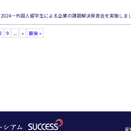
 Project 2024－外国人留学生による企業の課題解決発表会を実施しま
8
9
...
»
最後 »
留